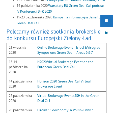
22-24 września 2020
Europejskie Dni Badań i Innowacji 2020
14 października 2020
Warsztaty EU Green Deal Call podczas
IV Konferencji B+R 2020
19-23 października 2020
Kampania informacyjna Jesień z EU
Green Deal Call
Polecamy również spotkania brokerskie
do konkursu Europejski Zielony Ład:
21 września
Online Brokerage Event – Israel & Visegrad
2020
Symposium: Green Deal – Areas 6 & 7
13-14
H2020 Virtual Brokerage Event on the
października
European Green Deal Call
2020
14 października
Horizon 2020 Green Deal Call Virtual
2020
Brokerage Event
27 października
Virtual Brokerage Event: SSH in the Green
2020
Deal Call
28 października
Circular Bioeconomy: A Polish-Finnish