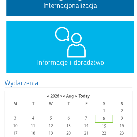
Internacjonalizacja
Informacje i doradztwo
Wydarzenia
«
2026
»
«
Aug
»
Today
M
T
W
T
F
S
S
A
1
2
calendar
3
4
5
6
7
9
8
of
10
11
12
13
14
16
15
events
17
18
19
20
21
22
23