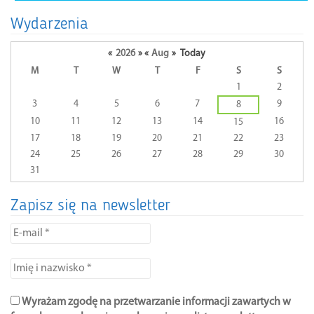
Wydarzenia
«
2026
»
«
Aug
»
Today
M
T
W
T
F
S
S
A
1
2
calendar
3
4
5
6
7
9
8
of
10
11
12
13
14
16
15
events
17
18
19
20
21
22
23
24
25
26
27
28
29
30
31
Zapisz się na newsletter
E-
mail
*
Imię
i
nazwisko
Wyrażam zgodę na przetwarzanie informacji zawartych w
*