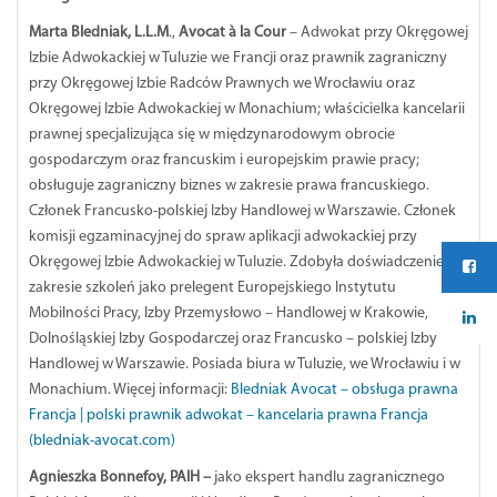
Marta Bledniak, L.L.M
.,
Avocat à la Cour
– Adwokat przy Okręgowej
Izbie Adwokackiej w Tuluzie we Francji oraz prawnik zagraniczny
przy Okręgowej Izbie Radców Prawnych we Wrocławiu oraz
Okręgowej Izbie Adwokackiej w Monachium; właścicielka kancelarii
prawnej specjalizująca się w międzynarodowym obrocie
gospodarczym oraz francuskim i europejskim prawie pracy;
obsługuje zagraniczny biznes w zakresie prawa francuskiego.
Członek Francusko-polskiej Izby Handlowej w Warszawie. Członek
komisji egzaminacyjnej do spraw aplikacji adwokackiej przy
Okręgowej Izbie Adwokackiej w Tuluzie. Zdobyła doświadczenie w
zakresie szkoleń jako prelegent Europejskiego Instytutu
Mobilności Pracy, Izby Przemysłowo – Handlowej w Krakowie,
Dolnośląskiej Izby Gospodarczej oraz Francusko – polskiej Izby
Handlowej w Warszawie. Posiada biura w Tuluzie, we Wrocławiu i w
Monachium. Więcej informacji:
Bledniak Avocat – obsługa prawna
Francja | polski prawnik adwokat – kancelaria prawna Francja
(bledniak-avocat.com)
Agnieszka Bonnefoy, PAIH –
jako ekspert handlu zagranicznego