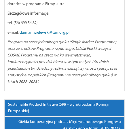
doradca w programie Firmy Jutra.
Szczegółowe informacje:
tel. (56) 699 54 82;
e-mail:
damian.wielewski@tarr.org.pl
Program na rzecz jednolitego rynku (Single Market Programme)
oraz ze środków Programu rządowego „Udział Polski w części
COSME Programu na rzecz rynku wewnętrznego,
konkurencyjności przedsiębiorstw, w tym małych i średnich
przedsiębiorstw, dziedziny roślin, zwierząt, żywności i paszy, oraz
statystyk europejskich (Programu na rzecz jednolitego rynku) w
latach 2022–2028”.
Nawigacja
Sustainable Product Initiative (SPI) – wyniki badania Komisji
po
Europejskiej
wpisie
Giełda kooperacyjna podczas Międzynarodowego Kongresu
Azjatyckiego – Toruń, 20.05.2022 r.