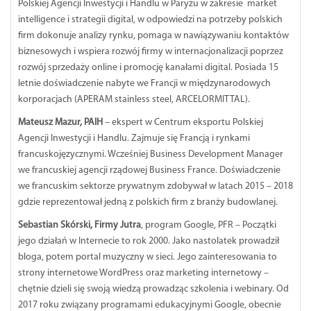
Polskiej Agencji Inwestycji i Handlu w Paryżu w zakresie market
intelligence i strategii digital, w odpowiedzi na potrzeby polskich
firm dokonuje analizy rynku, pomaga w nawiązywaniu kontaktów
biznesowych i wspiera rozwój firmy w internacjonalizacji poprzez
rozwój sprzedaży online i promocję kanałami digital. Posiada 15
letnie doświadczenie nabyte we Francji w międzynarodowych
korporacjach (APERAM stainless steel, ARCELORMITTAL).
Mateusz Mazur, PAIH
– ekspert w Centrum eksportu Polskiej
Agencji Inwestycji i Handlu. Zajmuje się Francją i rynkami
francuskojęzycznymi. Wcześniej Business Development Manager
we francuskiej agencji rządowej Business France. Doświadczenie
we francuskim sektorze prywatnym zdobywał w latach 2015 – 2018
gdzie reprezentował jedną z polskich firm z branży budowlanej.
Sebastian Skórski, Firmy Jutra
, program Google, PFR – Początki
jego działań w Internecie to rok 2000. Jako nastolatek prowadził
bloga, potem portal muzyczny w sieci. Jego zainteresowania to
strony internetowe WordPress oraz marketing internetowy –
chętnie dzieli się swoją wiedzą prowadząc szkolenia i webinary. Od
2017 roku związany programami edukacyjnymi Google, obecnie