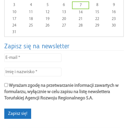
calendar
3
4
5
6
8
9
7
of
10
11
12
13
15
16
14
events
17
18
19
20
21
22
23
24
25
26
27
28
29
30
31
Zapisz się na newsletter
E-
mail
*
Imię
i
nazwisko
Wyrażam zgodę na przetwarzanie informacji zawartych w
*
formularzu, wyłącznie w celu zapisu na listę newslettera
Toruńskiej Agencji Rozwoju Regionalnego S.A.