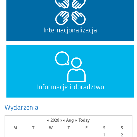
Internacjonalizacja
Informacje i doradztwo
Wydarzenia
«
2026
»
«
Aug
»
Today
M
T
W
T
F
S
S
A
1
2